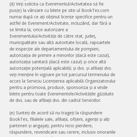
(d) Veți solicita ca Evenimentul/Activitatea să fie
pus(e) la vânzare cu bilete pe site-ul BookTes.com
numai după ce ați obținut licențe specifice pentru un
astfel de Eveniment/Activitate, incluzând, dar fără a
se limita la, orice autorizare a
Evenimentului/Activității de către stat, județ,
municipalitate sau altă autoritate locală, rapoartele
de inspecție ale departamentului de pompieri,
autorizația de primire a minorilor (dacă este cazul),
autorizația sanitară (dacă este cazul) și orice altă
autorizație potențială aplicabilă; și dvs. și afiliații dvs.
veți menține în vigoare pe tot parcursul termenului de
acces la Serviciu Licențierea aplicabilă Organizatorului
pentru a promova, produce, sponsoriza și a vinde
bilete pentru toate Evenimentele/Activitățile găzduite
de dvs. sau de afiliații dvs. din cadrul Serviciilor.
(e) Sunteți de acord să nu trageți la răspundere
BookTes, filialele sale, afiliații, ofițerii, agenții și alți
parteneri și angajați, pentru nicio pierdere,
răspundere, revendicare sau cerere, inclusiv onorariile