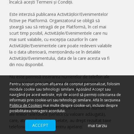
încalcă acești Termeni și Condiții.
Este interzisă publicarea Activităților/Evenimentelor
fictive pe Platformă. Organizatorul se obligă să
şteargă sau să retragă de pe Platformă, în cel mai
scurt timp posibil, Activitățile/Evenimentele care nu
mai sunt valabile, cu excepţia cazurilor în care
Activitățile/Evenimentele care poate redeveni valabile
la o data ulterioară, menționându-se în detaliile
Activității/Evenimentului, data de la care acesta va fi
din nou disponibil.
Nu este permisă inserarea numerelor de telefon ale
Organizatorilor în alte secţiuni decât cele dedicate
Pentru scopuri precum afișarea de conținut personalizat, folosim
(ex.: introducerea numărului de telefon în titlu sau în
module cookie sau tehnologii similare. Apăsând Accept sau
navigând pe acest website, ești de acord să permiți colectarea de
detaliile Activității/Evenimentului).
informații prin cookie-uri sau tehnologii similare. Află în secțiunea
Politica de Cookies
mai multe despre cookie-uri, inclusiv despre
Nu este permisă includerea aşa-numitelor numere
posibilitatea retragerii acordului.
ale liniilor telefonice (servicii cu valoare adăugată),
care, atunci când sunt apelate, au drept rezultat taxe
ACCEPT
mai tarziu
telefonice mai ridicate pentru apelanţi.