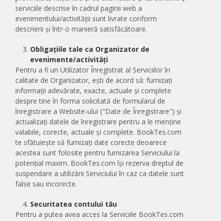
serviciile descrise în cadrul paginii web a
evenimentului/activității sunt livrate conform
descrierii și într-o manieră satisfăcătoare.
Obligațiile tale ca Organizator de
evenimente/activități
Pentru a fi un Utilizator Înregistrat al Serviciilor în
calitate de Organizator, ești de acord să: furnizați
informații adevărate, exacte, actuale și complete
despre tine în forma solicitată de formularul de
înregistrare a Website-ului ("Date de Înregistrare") și
actualizați datele de înregistrare pentru a le menține
valabile, corecte, actuale și complete. BookTes.com
te sfătuiește să furnizați date corecte deoarece
acestea sunt folosite pentru furnizarea Serviciului la
potențial maxim. BookTes.com își rezerva dreptul de
suspendare a utilizării Serviciului în caz ca datele sunt
false sau incorecte.
Securitatea contului tău
Pentru a putea avea acces la Serviciile BookTes.com