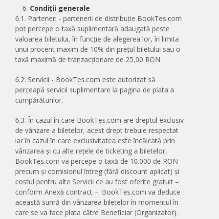
Condiții generale
6.1. Parteneri - partenerii de distribuție BookTes.com
pot percepe o taxă suplimentară adaugată peste
valoarea biletului, în funcție de alegerea lor, în limita
unui procent maxim de 10% din prețul biletului sau o
taxă maximă de tranzacționare de 25,00 RON
6.2. Servicii - BookTes.com este autorizat să
perceapă servicii suplimentare la pagina de plata a
cumpărăturilor.
6.3. În cazul în care BookTes.com are dreptul exclusiv
de vânzare a biletelor, acest drept trebuie respectat
iar în cazul în care exclusivitatea este încălcată prin
vânzarea și cu alte rețele de ticketing a biletelor,
BookTes.com va percepe o taxă de 10.000 de RON
precum și comisionul întreg (fără discount aplicat) și
costul pentru alte Servicii ce au fost oferite gratuit –
conform Anexă contract –. BookTes.com va deduce
această sumă din vânzarea biletelor în momentul în
care se va face plata către Beneficiar (Organizator).