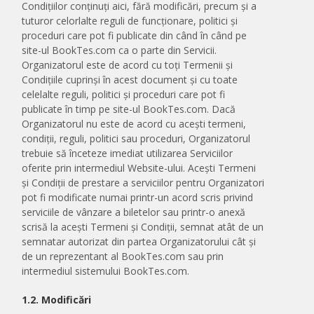
Condițiilor conținuți aici, fără modificări, precum și a
tuturor celorlalte reguli de funcționare, politici și
proceduri care pot fi publicate din când în când pe
site-ul BookTes.com ca o parte din Servicii.
Organizatorul este de acord cu toți Termenii și
Condițiile cuprinși în acest document și cu toate
celelalte reguli, politici și proceduri care pot fi
publicate în timp pe site-ul BookTes.com. Dacă
Organizatorul nu este de acord cu acești termeni,
condiții, reguli, politici sau proceduri, Organizatorul
trebuie să înceteze imediat utilizarea Serviciilor
oferite prin intermediul Website-ului. Acești Termeni
și Condiții de prestare a serviciilor pentru Organizatori
pot fi modificate numai printr-un acord scris privind
serviciile de vânzare a biletelor sau printr-o anexă
scrisă la acești Termeni și Condiții, semnat atât de un
semnatar autorizat din partea Organizatorului cât și
de un reprezentant al BookTes.com sau prin
intermediul sistemului BookTes.com.
1.2. Modificări