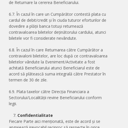
de Returnare la cererea Beneficiarului.
6.7. În cazul în care un Cumpărător contestă plata cu
cardul de debit/credit și în ciuda tuturor eforturilor de
dovedire a plății banca totuși returnează
contravaloarea biletelor deținătorului cardului, atunci
biletele vor fi considerate nevândute.
6.8. În cazul în care Returnarea către Cumpărător a
contravalorii biletelor, are loc după ce contravaloarea
biletelor vândute la Eveniment/Activitate a fost
achitată Beneficiarului atunci Beneficiarul este de
acord să plătească suma integrală către Prestator în
termen de 30 de zile.
6.9. Plata taxelor către Direcția Financiara a
Sectorului/Localității revine Beneficiarului conform
legii.
Confidentialitate
Fiecare Parte aici menționată, este de acord și se
angajează irevocabil reciproc să respecte în orice