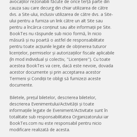
avocaților rezonabili făcute de orice terță parte din
cauza sau care decurg din chiar utilizarea de către
dvs. a Site-ului, inclusiv utilizarea de către dvs. a Site-
ului pentru a furniza un link către un alt Site sau
pentru a încărca conținut sau alte informații pe Site.
BookTes nu răspunde sub nicio formă, în nicio
măsură și nu poartă o astfel de responsabilitate
pentru toate acțiunile legate de obținerea tuturor
licențelor, permiselor și autorizațiilor fiscale aplicabile
(în mod individual și colectiv, "Licențiere"). Cu toate
acestea BookTes va cere, dacă este nevoie, dovada
acestor documente și prin acceptarea acestor
Termeni și Condiții te obligi să furnizezi aceste
documente.
Biletele, prețul biletelor, descrierea biletelor,
descrierea Evenimentului/Activității și toate
informațiile legate de Eveniment/Activitate sunt în
totalitate sub responsabilitatea Organizatorului iar
BookTes.com nu este responsabil pentru nicio
modificare realizată de acesta.