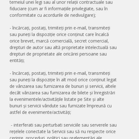
temeiul unei legi sau al unor relații contractuale sau
fiduciare (cum ar fi informațiile privilegiate, sau în
conformitate cu acordurile de nedivulgare);
- încărcați, postați, trimiteți prin e-mail, transmiteți
sau puneți la dispoziție orice conținut care încalcă
orice brevet, marcă comercială, secret comercial,
drepturi de autor sau altă proprietate intelectuală sau
drepturi de proprietate ale oricărei persoane sau
entități;
- încărcați, postați, trimiteți prin e-mail, transmiteți
sau puneți la dispoziție în alt mod orice conținut legat
de vânzarea sau furnizarea de bunuri și servicii, altele
decât vânzarea sau furnizarea de bilete și înregistrări
la evenimentele/activitățile listate pe Site și alte
bunuri și servicii vândute sau furnizate împreună cu
astfel de evenimente/activități;
- interferati sau perturbati serviciile sau serverele sau
rețelele conectate la Servicii sau să nu respecte orice
cerințe, proceduri, politici sau reglementări ale