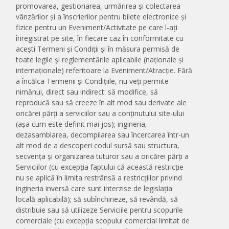
promovarea, gestionarea, urmărirea și colectarea
vânzărilor și a înscrierilor pentru bilete electronice și
fizice pentru un Eveniment/Activitate pe care l-ați
înregistrat pe site, în fiecare caz în conformitate cu
acești Termeni și Condiții și în măsura permisă de
toate legile și reglementările aplicabile (naționale și
internaționale) referitoare la Eveniment/Atracție. Fără
a încălca Termenii și Condițiile, nu veți permite
nimănui, direct sau indirect: să modifice, să
reproducă sau să creeze în alt mod sau derivate ale
oricărei părți a serviciilor sau a conținutului site-ului
(așa cum este definit mai jos); ingineria,
dezasamblarea, decompilarea sau încercarea într-un
alt mod de a descoperi codul sursă sau structura,
secvența și organizarea tuturor sau a oricărei părți a
Serviciilor (cu excepția faptului că această restricție
nu se aplică în limita restrânsă a restricțiilor privind
ingineria inversă care sunt interzise de legislația
locală aplicabilă); să subînchirieze, să revândă, să
distribuie sau să utilizeze Serviciile pentru scopurile
comerciale (cu excepția scopului comercial limitat de