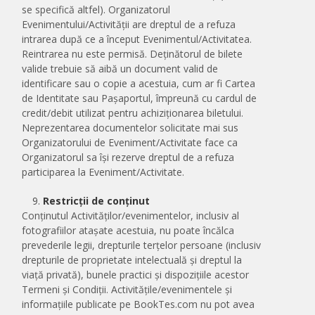
se specifică altfel). Organizatorul
Evenimentului/Activității are dreptul de a refuza
intrarea după ce a început Evenimentul/Activitatea.
Reintrarea nu este permisă. Deținătorul de bilete
valide trebuie să aibă un document valid de
identificare sau o copie a acestuia, cum ar fi Cartea
de Identitate sau Pașaportul, împreună cu cardul de
credit/debit utilizat pentru achiziționarea biletului.
Neprezentarea documentelor solicitate mai sus
Organizatorului de Eveniment/Activitate face ca
Organizatorul sa își rezerve dreptul de a refuza
participarea la Eveniment/Activitate.
Restricții de conținut
Conținutul Activităților/evenimentelor, inclusiv al
fotografiilor atașate acestuia, nu poate încălca
prevederile legii, drepturile terțelor persoane (inclusiv
drepturile de proprietate intelectuală şi dreptul la
viaţă privată), bunele practici și dispozițiile acestor
Termeni și Condiții. Activitățile/evenimentele și
informațiile publicate pe BookTes.com nu pot avea