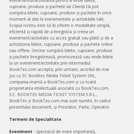
evenimentul/activitatea pentru a vinde bilete,
cupoane, produse și pachete iar Clienții tăi pot
cumpăra bilete, cupoane, produse și pachete în orice
moment al zilei la evenimentele și activitățile tale.
Scopul nostru este să îți oferim o modalitate simplă,
eficientă și rapidă de a înregistra și creea un
eveniment/activitate cu acces gratuit sau plătit și de a
achiziționa bilete, cupoane, produse și pachete online
sau offline. Oricine cumpără bilete, cupoane, produse
și pachete înregistrează, promovează sau vinde bilete
la un eveniment/ectivitate prin intermediul
BookTes.com acceptă, prin urmare, acordul de mai
jos cu SC Booktes Media Ticket System SRL,
compania-mamă a BookTes.com și cu toată
proprietatea intelectuală asociată cu BookTes.com.
S.C. BOOKTES MEDIA TICKET SYSTEM S.R.L.,
BookTes și BookTes.com mai sunt numite, în cadrul
prezentului document, și Prestator, Parte, Operator.
Termeni de Specialitate
Eveniment
- spectacol de mare importanță,