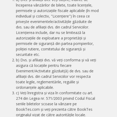
începerea vânzărilor de bilete, toate licențele,
permisele și autorizațiile fiscale aplicabile (în mod
individual și colectiv, "Licențiere") în ceea ce
privește evenimentele/activitățile găzduite de
dvs. sau de afiliații dvs. din cadrul Serviciilor.
Licențierea include, dar nu se limitează la
autorizațiile de exploatare a proprietății și
permisele de siguranță din partea pompierilor,
poliției rutiere, comitetului de siguranță și
securitate etc.
b) Dvs. și afiliații dvs. vă veți conforma și vă veți
asigura că locațiile pentru fiecare
Eveniment/Activitate găzduit(ă) de dvs. sau de
afiliații dvs. din cadrul Serviciilor vor respecta
toate legile, reglementările, regulile și
ordonanțele aplicabile.
c) Veți înregistra și viza în conformitate cu art.
274 din Legea nr. 571/2003 privind Codul Fiscal
seriile biletelor scoase la vânzare pe
BookTes.com și veți prezenta către BookTes
originalul vizat de către autoritățile locale.