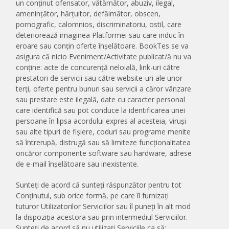
un conținut ofensator, vătămător, abuziv, ilegal,
amenințător, hărțuitor, defăimător, obscen,
pornografic, calomnios, discriminatoriu, ostil, care
deteriorează imaginea Platformei sau care induc în
eroare sau conţin oferte înşelătoare. BookTes se va
asigura că nicio Eveniment/Activitate publicat/ă nu va
conține: acte de concurență neloială, link-uri către
prestatori de servicii sau către website-uri ale unor
terți, oferte pentru bunuri sau servicii a căror vânzare
sau prestare este ilegală, date cu caracter personal
care identifică sau pot conduce la identificarea unei
persoane în lipsa acordului expres al acesteia, viruși
sau alte tipuri de fișiere, coduri sau programe menite
să întrerupă, distrugă sau să limiteze funcționalitatea
oricăror componente software sau hardware, adrese
de e-mail înșelătoare sau inexistente.
Sunteți de acord că sunteți răspunzător pentru tot
Conținutul, sub orice formă, pe care îl furnizați
tuturor Utilizatorilor Serviciilor sau îl puneți în alt mod
la dispoziția acestora sau prin intermediul Serviciilor.
Sunteți de acord să nu utilizați Serviciile ca să: