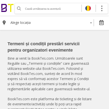
Organizează-ți activitatea
Listează-ți activitatea
Alege locația
Vinde bilete cu Booktes.com
Aplicația de control access
Termeni și condiții prestări servicii
DESPRE NOI
pentru organizatori evenimente
Despre noi
Bine ai venit la BookTes.com. Următoarele sunt
Termeni și condiții pentru cumpărătorii de bilete
Regulile sau „Termenii și condițiile” care guvernează
Termeni și condiții pentru organizatorii de evenimente
utilizarea website-ului BookTes.com. Folosind și
Politica de Confidențialitate
vizitând BookTes.com, sunteți de acord în mod
Politica cookie și publicitate
expres să vă conformați acestor Termeni și Condiții
și să respectați acești termeni și toate legile și
reglementările aplicabile care guvernează website-ul.
Selectează moneda
RON
BookTes.com este platforma de ticketing si de listare
EUR
de evenimente/activități unde îți poți urca rapid
USD