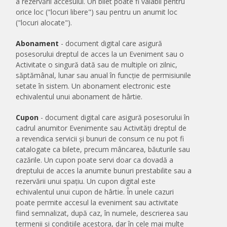
a rezervării accesului. Un bilet poate fi valabil pentru
orice loc ("locuri libere") sau pentru un anumit loc
("locuri alocate").
Abonament
- document digital care asigură
posesorului dreptul de acces la un Eveniment sau o
Activitate o singură dată sau de multiple ori zilnic,
săptămânal, lunar sau anual în funcție de permisiunile
setate în sistem. Un abonament electronic este
echivalentul unui abonament de hârtie.
Cupon
- document digital care asigură posesorului în
cadrul anumitor Evenimente sau Activități dreptul de
a revendica servicii și bunuri de consum ce nu pot fi
catalogate ca bilete, precum mâncarea, băuturile sau
cazările. Un cupon poate servi doar ca dovadă a
dreptului de acces la anumite bunuri prestabilite sau a
rezervării unui spațiu. Un cupon digital este
echivalentul unui cupon de hârtie. În unele cazuri
poate permite accesul la eveniment sau activitate
fiind semnalizat, după caz, în numele, descrierea sau
termenii și condițiile acestora, dar în cele mai multe