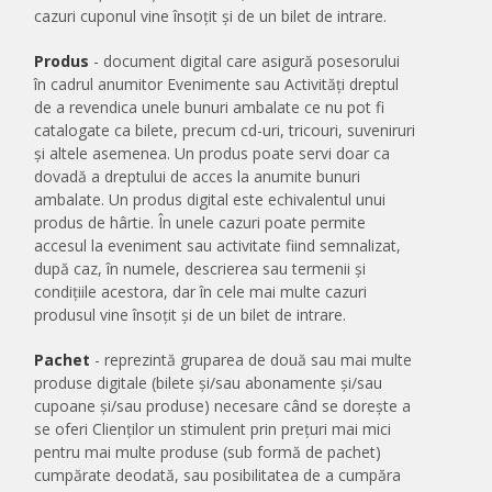
cazuri cuponul vine însoțit și de un bilet de intrare.
Produs
- document digital care asigură posesorului
în cadrul anumitor Evenimente sau Activități dreptul
de a revendica unele bunuri ambalate ce nu pot fi
catalogate ca bilete, precum cd-uri, tricouri, suveniruri
și altele asemenea. Un produs poate servi doar ca
dovadă a dreptului de acces la anumite bunuri
ambalate. Un produs digital este echivalentul unui
produs de hârtie. În unele cazuri poate permite
accesul la eveniment sau activitate fiind semnalizat,
după caz, în numele, descrierea sau termenii și
condițiile acestora, dar în cele mai multe cazuri
produsul vine însoțit și de un bilet de intrare.
Pachet
- reprezintă gruparea de două sau mai multe
produse digitale (bilete și/sau abonamente și/sau
cupoane și/sau produse) necesare când se dorește a
se oferi Clienților un stimulent prin prețuri mai mici
pentru mai multe produse (sub formă de pachet)
cumpărate deodată, sau posibilitatea de a cumpăra