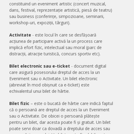
constituind un eveniment artistic (concert muzical,
dans, festival, reprezentație artistică, piesă de teatru)
sau business (conferințe, simpozioane, seminarii,
workshop-uri, expoziții, târguri).
Activitate
- este locul în care se desfășoară
acțiunea de participare activă la un process care
implică efort fizic, intelectual sau moral (parc de
distracții, atracție turistică, concurs sportiv etc).
Bilet electronic sau e-ticket
- document digital
care asigură posesorului dreptul de acces la un
Eveniment sau o Activitate. Un bilet electronic
(abreviat în mod obișnuit ca e-ticket) este
echivalentul unui bilet de hârtie.
Bilet fizic
– este o bucată de hârtie care indică faptul
că o persoană are dreptul de acces la un Eveniment
sau o Activitate. De obicei o persoană plătește
pentru un bilet, dar acesta poate fi și gratuit. Un bilet
poate servi doar ca dovadă a dreptului de acces sau