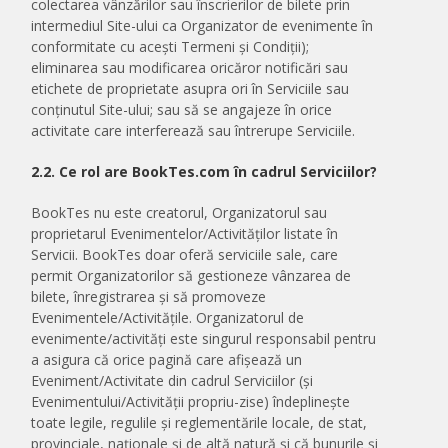
colectarea vânzărilor sau înscrierilor de bilete prin
intermediul Site-ului ca Organizator de evenimente în
conformitate cu acești Termeni și Condiții);
eliminarea sau modificarea oricăror notificări sau
etichete de proprietate asupra ori în Serviciile sau
conținutul Site-ului; sau să se angajeze în orice
activitate care interferează sau întrerupe Serviciile.
2.2. Ce rol are BookTes.com în cadrul Serviciilor?
BookTes nu este creatorul, Organizatorul sau
proprietarul Evenimentelor/Activităților listate în
Servicii. BookTes doar oferă serviciile sale, care
permit Organizatorilor să gestioneze vânzarea de
bilete, înregistrarea și să promoveze
Evenimentele/Activitățile. Organizatorul de
evenimente/activități este singurul responsabil pentru
a asigura că orice pagină care afișează un
Eveniment/Activitate din cadrul Serviciilor (și
Evenimentului/Activității propriu-zise) îndeplinește
toate legile, regulile și reglementările locale, de stat,
provinciale, naționale și de altă natură și că bunurile și