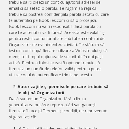
trebuie sa iți creezi un cont cu ajutorul adresei de
email și să setezi o parolă. Te rugăm să reții că
trebuie să păstrezi confidențială parola setată cu care
te autentifici pe BookTes.com și să o protejezi.
BookTes.com nu va fi responsabil dacă parola cu
care te autentifici va fi furată. Aceasta este valabil și
pentru restul conturilor aflate sub tutela contului de
Organizator de evenimente/activitati. Te sfătuim să
ieși din cont după fiecare utilizare a Website-ului și să
menții tot timpul opțiunea de securitate în doi pași
activă. Pentru a folosi această opțiune trebuie să
furnizezi un număr de telefon valid pentru a putea
utiliza codul de autentificare trimis pe acesta.
Autorizațiile și permisele pe care trebuie să
le obțină Organizatorii
Dacă sunteți un Organizator, fără a limita
generalitatea oricăror reprezentări sau garanții
furnizate în acești Termeni și condiții, ne reprezentați
și garantați că:
a) Dvs. și afiliații dvs. veți obține, înainte de