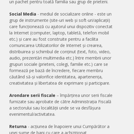
un pachet pentru toată familia sau grup de prieteni.
Social Media
- mediul de socializare online - este un
grup de instrumente (site-uri web și soft-uri/aplicații)
care funcționează cu ajutorul unui dispozitiv conectat
la Internet (computer, laptop, tabletă, telefon mobil
etc.) și care au fost construite pentru a facilita
comunicarea Utilizatorilor de Internet și crearea,
distribuirea și schimbul de conținut (text, foto, video,
audio, prezentări multimedia etc.) între membrii unor
grupuri sociale (prieteni, colegi, familie etc.) care se
formează pe bază de încredere, fiecare membru
căutând să-și valorifice identitatea, apartenența,
creativitatea și libertatea de exprimare și participare.
Arondare serii fiscale
– împărțirea unor serii fiscale
furnizate sau aprobate de către Administrația Fiscală
a sectorului sau localității unde se va desfășura
evenimentul/activitatea.
Returna
- acțiunea de înapoiere unui Cumpărător a
unei sume de bani cu care a achiziționat