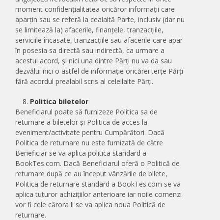
moment confidențialitatea oricăror informații care
aparțin sau se referă la cealaltă Parte, inclusiv (dar nu
se limitează la) afacerile, finanțele, tranzacțiile,
serviciile încasate, tranzacțiile sau afacerile care apar
în posesia sa directă sau indirectă, ca urmare a
acestui acord, și nici una dintre Părți nu va da sau
dezvălui nici o astfel de informație oricărei terțe Părți
fără acordul prealabil scris al celeilalte Părți.
Politica biletelor
Beneficiarul poate să furnizeze Politica sa de
returnare a biletelor și Politica de acces la
eveniment/activitate pentru Cumpărători. Dacă
Politica de returnare nu este furnizată de către
Beneficiar se va aplica politica standard a
BookTes.com. Dacă Beneficiarul oferă o Politică de
returnare după ce au început vânzările de bilete,
Politica de returnare standard a BookTes.com se va
aplica tuturor achizițiilor anterioare iar noile comenzi
vor fi cele cărora li se va aplica noua Politică de
returnare.