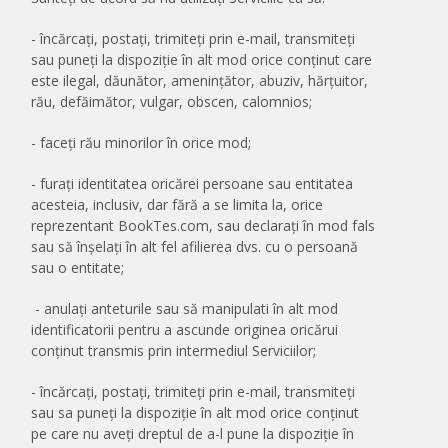
- încărcați, postați, trimiteți prin e-mail, transmiteți
sau puneți la dispoziție în alt mod orice conținut care
este ilegal, dăunător, amenințător, abuziv, hărțuitor,
rău, defăimător, vulgar, obscen, calomnios;
- faceți rău minorilor în orice mod;
- furați identitatea oricărei persoane sau entitatea
acesteia, inclusiv, dar fără a se limita la, orice
reprezentant BookTes.com, sau declarați în mod fals
sau să înșelați în alt fel afilierea dvs. cu o persoană
sau o entitate;
- anulați anteturile sau să manipulati în alt mod
identificatorii pentru a ascunde originea oricărui
conținut transmis prin intermediul Serviciilor;
- încărcați, postați, trimiteți prin e-mail, transmiteți
sau sa puneți la dispoziție în alt mod orice conținut
pe care nu aveți dreptul de a-l pune la dispoziție în