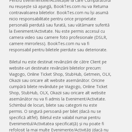
Pentru Evenimentele/Activitățile la care Cumpărătorul
nu reușește să ajungă, BookTes.com nu va Returna
contravaloarea biletelor. BookTes.com nu își asumă
nicio responsabilitate pentru orice proprietate
personală pierdută sau furată, sau vătămare suferită
la Eveniment/Activitate. Nu este permis accesul cu
camera video sau camere foto profesionale (DSLR,
camere mirrorless). BookTes.com nu va fi
responsabil pentru biletele pierdute sau deteriorate.
Biletul nu este destinat revânzării de către Client pe
website-uri destinate revânzării biletelor precum:
Viagogo, Online Ticket Shop, StubHub, Getmein, OLX,
Okazii sau oricare alt website asemănător. Oricine
cumpără bilete revândute pe Viagogo, Online Ticket
Shop, StubHub, OLX, Okazii sau oricare alt website
asemănător nu va fi admis la Eveniment/Activitate.
Schimbul de locuri, bilete sau categorii nu este
permis. O singură persoană per bilet (dacă nu se
specifică altfel). Biletul este valabil numai pentru
Evenimentul/Activitatea specificat(ă) și nu poate fi
refolosit la mai multe Evenimente/Activități (dacă nu